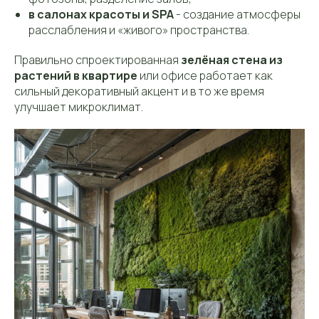
в салонах красоты и SPA
- создание атмосферы
расслабления и «живого» пространства.
Правильно спроектированная
зелёная стена из
растений в квартире
или офисе работает как
сильный декоративный акцент и в то же время
улучшает микроклимат.