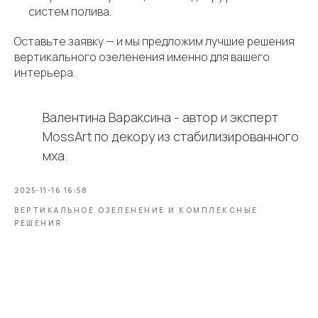
систем полива.
Оставьте заявку — и мы предложим лучшие решения
вертикального озеленения именно для вашего
интерьера.
Валентина Вараксина - автор и эксперт
Контакты
MossArt по декору из стабилизированного
Контактная
информация
мха.
2025-11-16 16:58
Телефон:
ВЕРТИКАЛЬНОЕ ОЗЕЛЕНЕНИЕ И КОМПЛЕКСНЫЕ
+7 (906) 083-26-41
РЕШЕНИЯ
Заказать звонок