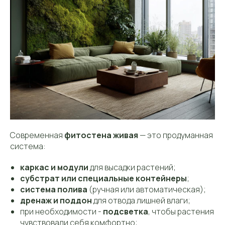
Современная
фитостена живая
— это продуманная
система:
каркас и модули
для высадки растений;
субстрат или специальные контейнеры
;
система полива
(ручная или автоматическая);
дренаж и поддон
для отвода лишней влаги;
при необходимости -
подсветка
, чтобы растения
чувствовали себя комфортно;