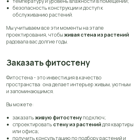
температуру и уровень влажности в помещении;
безопасность конструкции и доступ к
обслуживанию растений.
Мы учитываем все эти моменты на этапе
проектирования, чтобы
живая стена из растений
радовала вас долгие годы.
Заказать фитостену
Фитостена - это инвестиция в качество
пространства: она делает интерьер живым, уютным
и запоминающимся.
Вы можете:
заказать
живую фитостену
под ключ;
спроектировать
стену из растений
для квартиры
или офиса;
получить консультацию по подбору растений и