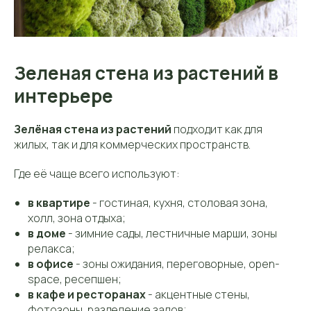
Зеленая стена из растений в
интерьере
Зелёная стена из растений
подходит как для
жилых, так и для коммерческих пространств.
Где её чаще всего используют:
в квартире
- гостиная, кухня, столовая зона,
холл, зона отдыха;
в доме
- зимние сады, лестничные марши, зоны
релакса;
в офисе
- зоны ожидания, переговорные, open-
space, ресепшен;
в кафе и ресторанах
- акцентные стены,
фотозоны, разделение залов;