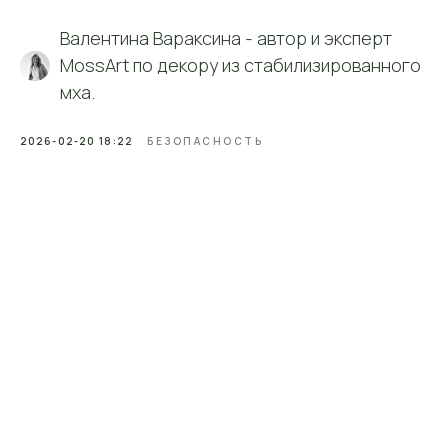
Валентина Вараксина - автор и эксперт
MossArt по декору из стабилизированного
Контакты
мха.
Контактная
информация
2026-02-20 18:22
БЕЗОПАСНОСТЬ
Телефон:
+7 (906) 083-26-41
Заказать звонок
E-mail:
mossart888@gmail.com
Адрес:
127422, Москва, м. «Дмитровская», ул.
Тимирязевская, д. 13 (вход со двора,
2-й этаж)