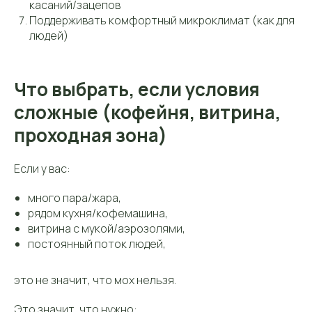
касаний/зацепов
Поддерживать комфортный микроклимат (как для
людей)
Что выбрать, если условия
сложные (кофейня, витрина,
проходная зона)
Если у вас:
много пара/жара,
рядом кухня/кофемашина,
витрина с мукой/аэрозолями,
постоянный поток людей,
это не значит, что мох нельзя.
Это значит, что нужно: