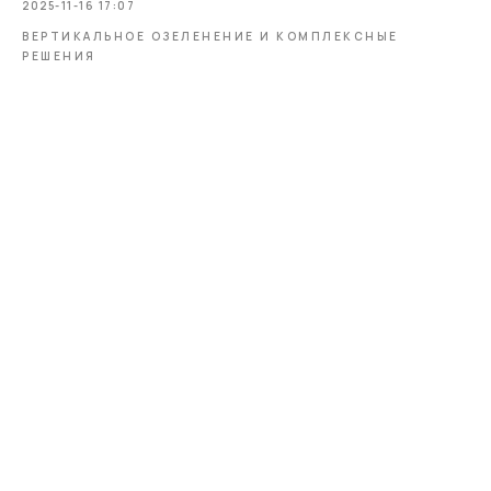
2025-11-16 17:07
ВЕРТИКАЛЬНОЕ ОЗЕЛЕНЕНИЕ И КОМПЛЕКСНЫЕ
Заказать звонок
РЕШЕНИЯ
E-mail:
mossart888@gmail.com
Адрес:
127422, Москва, м. «Дмитровская», ул.
Тимирязевская, д. 13 (вход со двора,
2-й этаж)
Мессенджеры:
Часы работы:
Пн-Пт: 10:00-19:00
Шоу-рум работает по
Сб: 12:00-17:00
предварительной