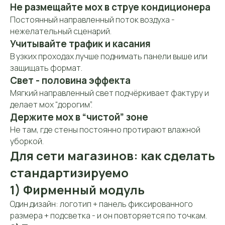
Не размещайте мох в струе кондиционера
Постоянный направленный поток воздуха -
нежелательный сценарий.
Учитывайте трафик и касания
В узких проходах лучше поднимать панели выше или
Контакты
защищать формат.
Свет - половина эффекта
Контактная
информация
Мягкий направленный свет подчёркивает фактуру и
делает мох “дорогим”.
Держите мох в “чистой” зоне
Телефон:
+7 (906) 083-26-41
Не там, где стены постоянно протирают влажной
уборкой.
Для сети магазинов: как сделать
Заказать звонок
стандартизируемо
1) Фирменный модуль
E-mail:
Один дизайн: логотип + панель фиксированного
mossart888@gmail.com
размера + подсветка - и он повторяется по точкам.
Адрес: