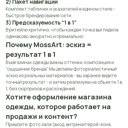
2) Пакет навигации
127422, Москва, м. «Дмитровская», ул.
Комплект табличек и указателей в едином стиле -
Тимирязевская, д. 13 (вход со двора,
быстрое брендирование сети.
2-й этаж)
3) Предсказуемость “1 в 1”
В ритейле критично, чтобы каждая точка выглядела
Мессенджеры:
одинаково аккуратно и премиально.
Почему MossArt: эскиз =
результат 1 в 1
Часы работы:
В магазинах одежды важны оттенки, композиция и
Пн-Пт: 10:00-19:00
Шоу-рум работает по
“ощущение бренда”. Мы делаем фотореалистичный
Сб: 12:00-17:00
предварительной
эскиз из реальных материалов - вы заранее видите
записи
точный результат - и затем реализуем на объекте 1 в
1, без сюрпризов и расхождений.
Хотите оформление магазина
одежды, которое работает на
продажи и контент?
Пришлите фото зала (вход, витрина/герой-зона,