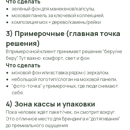
Что сделать
зелёный фон для манекенов/капсулы,
моховая панель за ключевой коллекцией,
композиция мох + дерево/камень/рейки.
3) Примерочные (главная точка
решения)
В примерочной клиент принимает решение “беру/не
беру”. Тут важно: комфорт, свет и фон.
Что сделать
моховой фон или вставка рядом с зеркалом,
небольшой логотип/слоган на моховой панели,
“фото-точка” у примерочных, где люди снимают
себя.
4) Зона кассы и упаковки
Пока человек ждёт пакет/чек, он смотрит вокруг.
Это отличное место для брендинга и “дотягивания”
до премиального ощущения.