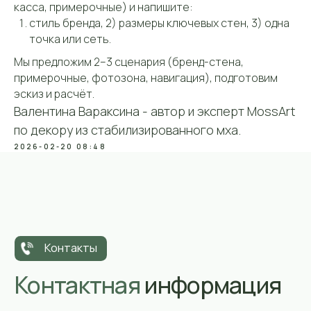
касса, примерочные) и напишите:
стиль бренда, 2) размеры ключевых стен, 3) одна
точка или сеть.
О компании
Каталог
Услуги
Примеры
Мы предложим 2–3 сценария (бренд-стена,
примерочные, фотозона, навигация), подготовим
эскиз и расчёт.
Валентина Вараксина - автор и эксперт MossArt
по декору из стабилизированного мха.
2026-02-20 08:48
ИП Вараксина Валентина
Владимировна
ОГРНИП 319508100031803
ИНН 434585388811
Политика конфиденциальности
Согласие на обработку данных
Политика cookie-файлов