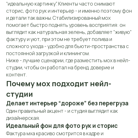
“идеальную картинку”. Клиенты часто снимают
сторис, фото рук и интерьер - и именно поэтому фон
и детали так важны. Стабилизированный мох
помогает быстро поднять уровень восприятия: он
выглядит как натуральная зелень, добавляет “живую”
фактуру и уют, при этом не требует полива и
сложного ухода - удобно для бьюти-пространства с
постоянной загрузкой и клинингом.
Ниже - лучшие сценарии, где разместить мох в нейл-
студии, чтобы он работал на бренд, доверие и
контент.
Почему мох подходит нейл-
студии
Делает интерьер “дороже” без перегруза
Один правильный акцент - и студия выглядит как
дизайнерская.
Идеальный фон для фото рук и сторис
Фактура мха красиво смотрится в кадре и