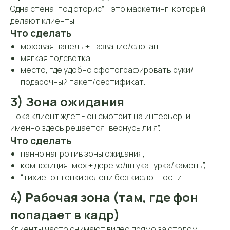
Одна стена “под сторис” - это маркетинг, который
делают клиенты.
Что сделать
моховая панель + название/слоган,
мягкая подсветка,
место, где удобно сфотографировать руки/
подарочный пакет/сертификат.
3) Зона ожидания
Пока клиент ждёт - он смотрит на интерьер, и
именно здесь решается “вернусь ли я”.
Что сделать
панно напротив зоны ожидания,
композиция “мох + дерево/штукатурка/камень”,
“тихие” оттенки зелени без кислотности.
4) Рабочая зона (там, где фон
попадает в кадр)
Клиенты часто снимают видео прямо за столом -