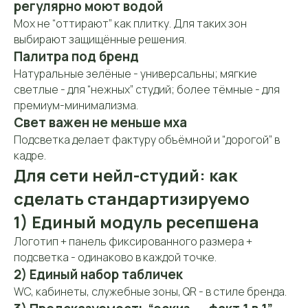
регулярно моют водой
Мох не “оттирают” как плитку. Для таких зон
выбирают защищённые решения.
Контакты
Палитра под бренд
Контактная
информация
Натуральные зелёные - универсальны; мягкие
светлые - для “нежных” студий; более тёмные - для
премиум-минимализма.
Телефон:
Свет важен не меньше мха
+7 (906) 083-26-41
Подсветка делает фактуру объёмной и “дорогой” в
кадре.
Заказать звонок
Для сети нейл-студий: как
сделать стандартизируемо
1) Единый модуль ресепшена
E-mail:
Логотип + панель фиксированного размера +
mossart888@gmail.com
подсветка - одинаково в каждой точке.
Адрес:
127422, Москва, м. «Дмитровская», ул.
2) Единый набор табличек
Тимирязевская, д. 13 (вход со двора,
WC, кабинеты, служебные зоны, QR - в стиле бренда.
2-й этаж)