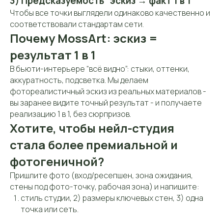
3) Предсказуемость “эскиз → факт 1 в 1”
Чтобы все точки выглядели одинаково качественно и
соответствовали стандартам сети.
Мессенджеры:
Почему MossArt: эскиз =
результат 1 в 1
Часы работы:
В бьюти-интерьере “всё видно”: стыки, оттенки,
Пн-Пт: 10:00-19:00
Шоу-рум работает по
аккуратность, подсветка. Мы делаем
Сб: 12:00-17:00
предварительной
фотореалистичный эскиз из реальных материалов -
записи
вы заранее видите точный результат - и получаете
реализацию 1 в 1, без сюрпризов.
Хотите, чтобы нейл-студия
стала более премиальной и
фотогеничной?
Пришлите фото (вход/ресепшен, зона ожидания,
стены под фото-точку, рабочая зона) и напишите:
стиль студии, 2) размеры ключевых стен, 3) одна
точка или сеть.
О компании
Каталог
Услуги
Примеры