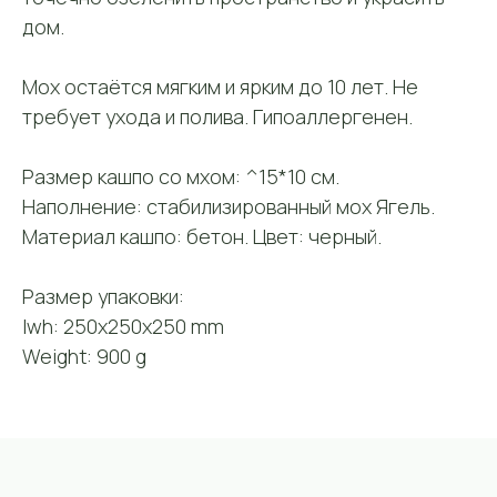
дом.
Мох остаётся мягким и ярким до 10 лет. Не
Контакты
требует ухода и полива. Гипоаллергенен.
Контактная
информация
Размер кашпо со мхом: ^15*10 см.
Телефон:
Наполнение: стабилизированный мох Ягель.
+7 (906) 083-26-41
Материал кашпо: бетон. Цвет: черный.
Заказать звонок
Размер упаковки:
lwh: 250x250x250 mm
Weight: 900 g
E-mail:
mossart888@gmail.com
Адрес:
127422, Москва, м. «Дмитровская», ул.
Тимирязевская, д. 13 (вход со двора,