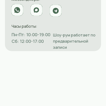
ИП Вараксина Валентина
Владимировна
ОГРНИП 319508100031803
ИНН 434585388811
Политика конфиденциальности
Согласие на обработку данных
Политика cookie-файлов
© MOSSART 2018-2025
Собрать свою картину