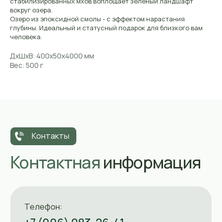
стабилизированных мхов воплощает зеленый ландшафт
вокруг озера.
Озеро из эпоксидной смолы - с эффектом нарастания
Телефон:
глубины. Идеальный и статусный подарок для близкого вам
+7 (906) 083-26-41
человека.
ДxШxВ: 400x50x4000 мм
Заказать звонок
Вес: 500 г
E-mail:
mossart888@gmail.com
Адрес:
127422, Москва, м. «Дмитровская», ул.
Тимирязевская, д. 13 (вход со двора,
2-й этаж)
Мессенджеры: