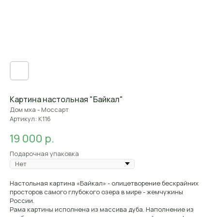
Картина настольная "Байкал"
Дом мха - Моссарт
Артикул:
К116
р.
19 000
Подарочная упаковка
Настольная картина «Байкал» - олицетворение бескрайних
Контакты
просторов самого глубокого озера в мире - жемчужины
России.
Контактная
информация
Рама картины исполнена из массива дуба. Наполнение из