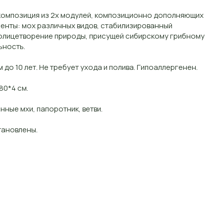
- композиция из 2х модулей, композиционно дополняющих
менты: мох различных видов, стабилизированный
- олицетворение природы, присущей сибирскому грибному
ьность.
 до 10 лет. Не требует ухода и полива. Гипоаллергенен.
80*4 см.
ные мхи, папоротник, ветви.
тановлены.