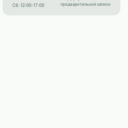
акты
Главный дизайнер
Помогу подобрать декор из мха и растений