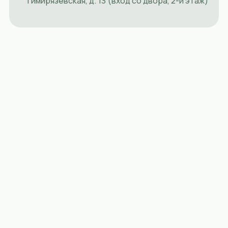
Услуги
Примеры работ
Отзывы
Партнерам
Блог
Конт
Политика конфиденциальности
Согласие на обработку данных