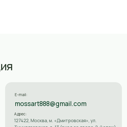
E-mail:
Мессендж
mossart888@gmail.com
Адрес:
Часы раб
127422, Москва, м. «Дмитровская», ул.
Пн-Пт: 1
Тимирязевская, д. 13 (вход со двора, 2-й этаж)
Сб: 12:0