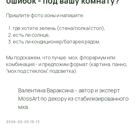
ошибок - под вашу комнату?
Пришлите фото зоны и напишите:
где хотите зелень (стена/полка/стол),
есть ли солнце,
есть ли кондиционер/батарея рядом.
Мы подскажем, что лучше: мох, флорариум или
комбинация - и предложим формат (картина, панно,
“мох под стеклом”, подсветка).
Контакты
Контактная
информация
Валентина Вараксина - автор и эксперт
MossArt по декору из стабилизированного
мха.
Телефон:
+7 (906) 083-26-41
2026-02-20 10:13
Заказать звонок