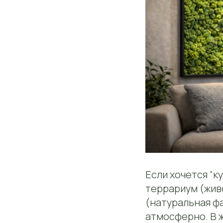
Если хочется “к
террариум (жив
(натуральная фа
атмосферно. В ж