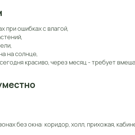
м
ах при ошибках с влагой,
астений,
ели,
на на солнце,
: сегодня красиво, через месяц - требует вмеш
 уместно
зонах без окна: коридор, холл, прихожая, кабин