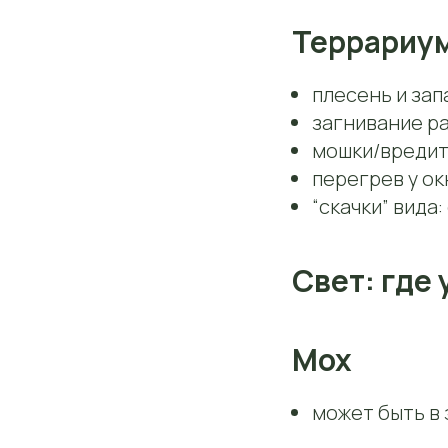
Террариу
плесень и зап
загнивание р
мошки/вредит
перегрев у ок
“скачки” вида
Свет: где
Мох
может быть в 