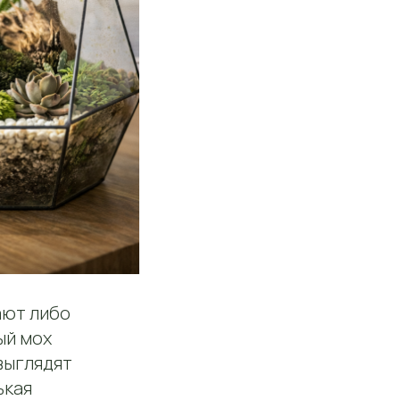
ают либо
ый мох
выглядят
ькая