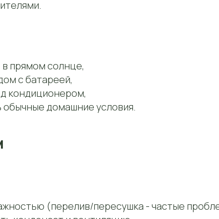
дителями.
 в прямом солнце,
дом с батареей,
од кондиционером,
 обычные домашние условия.
м
лажностью (перелив/пересушка - частые пробл