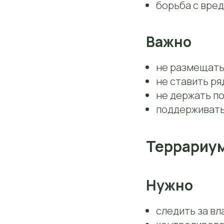
борьба с вре
Важно
не размещать
не ставить ря
не держать п
поддерживать
Террариу
Нужно
следить за в