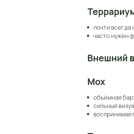
Террариу
почти всегда 
часто нужен ф
Внешний в
Мох
объёмная бар
сильный визуа
воспринимает