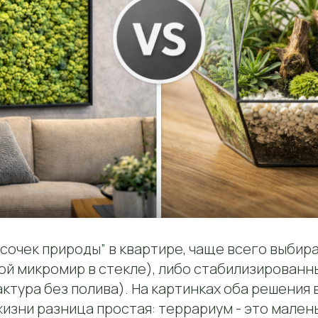
усочек природы” в квартире, чаще всего выбир
ой микромир в стекле), либо стабилизированн
ктура без полива). На картинках оба решения 
изни разница простая: террариум - это мален