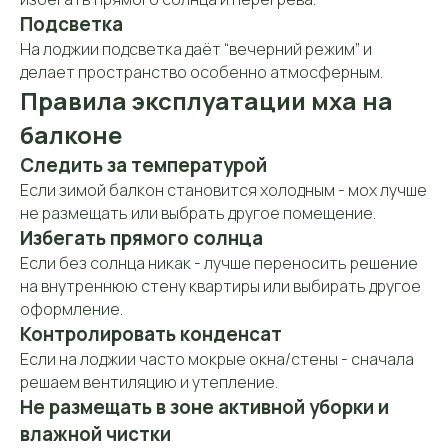
Подсветка
На лоджии подсветка даёт “вечерний режим” и
Контакты
делает пространство особенно атмосферным.
Контактная
информация
Правила эксплуатации мха на
балконе
Телефон:
Следить за температурой
+7 (906) 083-26-41
Если зимой балкон становится холодным - мох лучше
не размещать или выбрать другое помещение.
Заказать звонок
Избегать прямого солнца
Если без солнца никак - лучше переносить решение
на внутреннюю стену квартиры или выбирать другое
оформление.
E-mail:
Контролировать конденсат
mossart888@gmail.com
Если на лоджии часто мокрые окна/стены - сначала
Адрес:
решаем вентиляцию и утепление.
127422, Москва, м. «Дмитровская», ул.
Не размещать в зоне активной уборки и
Тимирязевская, д. 13 (вход со двора,
2-й этаж)
влажной чистки