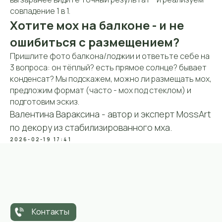
совпадение 1 в 1.
Хотите мох на балконе - и не
ошибиться с размещением?
Пришлите фото балкона/лоджии и ответьте себе на
3 вопроса: он тёплый? есть прямое солнце? бывает
конденсат? Мы подскажем, можно ли размещать мох,
предложим формат (часто - мох под стеклом) и
подготовим эскиз.
ИП Вараксина Валентина
Валентина Вараксина - автор и эксперт MossArt
Владимировна
ОГРНИП 319508100031803
по декору из стабилизированного мха.
ИНН 434585388811
2026-02-19 17:41
Политика конфиденциальности
Согласие на обработку данных
Политика cookie-файлов
© MOSSART 2018-2025
Собрать свою картину