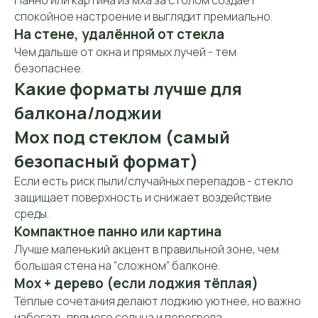
Панно или картина из мха за столом создаёт
спокойное настроение и выглядит премиально.
На стене, удалённой от стекла
Чем дальше от окна и прямых лучей - тем
безопаснее.
Какие форматы лучше для
балкона/лоджии
Мох под стеклом (самый
безопасный формат)
Если есть риск пыли/случайных перепадов - стекло
защищает поверхность и снижает воздействие
среды.
Компактное панно или картина
Лучше маленький акцент в правильной зоне, чем
большая стена на “сложном” балконе.
Мох + дерево (если лоджия тёплая)
Тёплые сочетания делают лоджию уютнее, но важно
избегать прямого солнца и перегрева.