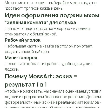
Мох не моют и не трут - выбирайте место, куда не
“достают” тряпкой каждый день.
Мессенджеры:
Идеи оформления лоджии мхом
“Зелёная комната” для отдыха
Панно + тёплая подсветка + дерево - и лоджия
Часы работы:
становится любимой зоной.
Пн-Пт: 10:00-19:00
Шоу-рум работает по
Рабочий уголок
Сб: 12:00-17:00
предварительной
записи
Небольшая картина из мха за столом помогает
создать спокойный фон.
Мини-галерея
Несколько небольших работ - удобно для узких
лоджий.
Почему MossArt: эскиз =
результат 1 в 1
Чтобы не рисковать, мы сначала оцениваем условия
лоджии и предлагаем безопасное решение. Делаем
фотореалистичный эскиз из реальных материалов -
О компании
Каталог
Услуги
Примеры
вы заранее видите точный результат - и реализуем