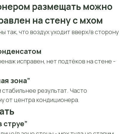
ионером размещать можно
правлен на стену с мхом
 так, что воздух уходит вверх/в сторону
конденсатом
енаж исправен, нет подтёков на стене -
ая зона”
м стабильнее результат. Часто
ну от центра кондиционера.
ать
 струе”
лице/в зоне стены - мох туда не ставим.