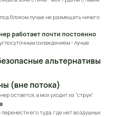
о под блоком лучше не размещать ничего
нер работает почти постоянно
углосуточным охлаждением - лучше
безопасные альтернативы
ны (вне потока)
р остаётся, а мох уходит из “струи”.
е
 перенести его туда, где нет воздушных