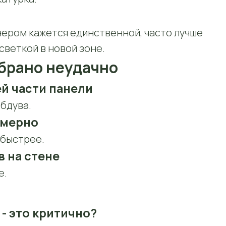
нером кажется единственной, часто лучше
светкой в новой зоне.
ыбрано неудачно
ей части панели
бдува.
омерно
 быстрее.
в на стене
е.
- это критично?