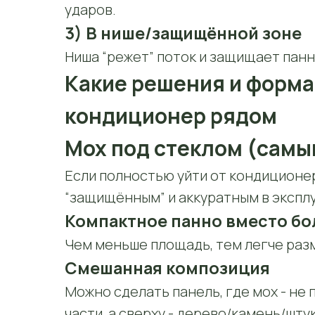
ударов.
3) В нише/защищённой зоне
Ниша “режет” поток и защищает панн
Какие решения и форма
кондиционер рядом
Мох под стеклом (самы
Если полностью уйти от кондиционе
“защищённым” и аккуратным в экспл
Компактное панно вместо б
Чем меньше площадь, тем легче разм
Смешанная композиция
Можно сделать панель, где мох - не 
части, а сверху - дерево/камень/шту