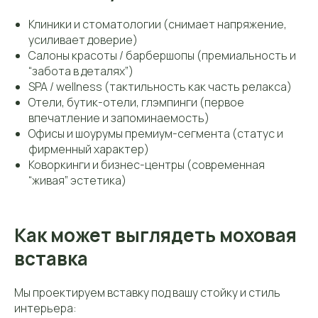
Клиники и стоматологии (снимает напряжение,
усиливает доверие)
Салоны красоты / барбершопы (премиальность и
“забота в деталях”)
SPA / wellness (тактильность как часть релакса)
Отели, бутик-отели, глэмпинги (первое
впечатление и запоминаемость)
Офисы и шоурумы премиум-сегмента (статус и
фирменный характер)
Коворкинги и бизнес-центры (современная
“живая” эстетика)
Как может выглядеть моховая
вставка
Мы проектируем вставку под вашу стойку и стиль
интерьера: