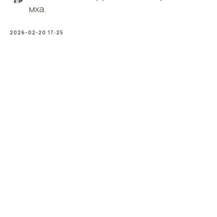
мха.
2026-02-20 17:25
Контакты
Контактная
информация
Телефон:
+7 (906) 083-26-41
Заказать звонок
E-mail:
mossart888@gmail.com