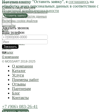
Нажимая кнопку "Оставить заявку", я
соглашаюсь
на
ИНН 434585388811
обработку моих персональных данных в соответствии с
Собрать свою картину
Политикой конфиденциальности
Политика конфиденциальности
Оставить заявку
Согласие на обработку данных
Политика cookie-файлов
Контакты
Заказать звонок
Блог
Ваш телефон
Партнерам
Отзывы
Примеры работ
Заказать
Услуги
Каталог
О компании
© MOSSART 2018-2025
О компании
Каталог
Услуги
Примеры работ
Отзывы
Партнерам
Блог
Контакты
+7 (906) 083-26-41
Заказать звонок