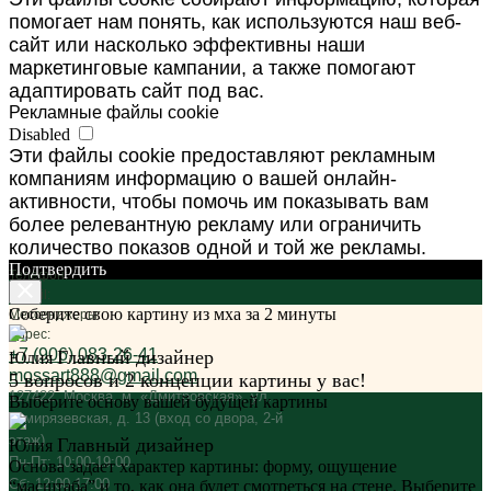
помогает нам понять, как используются наш веб-
сайт или насколько эффективны наши
маркетинговые кампании, а также помогают
адаптировать сайт под вас.
Рекламные файлы cookie
Disabled
Эти файлы cookie предоставляют рекламным
компаниям информацию о вашей онлайн-
активности, чтобы помочь им показывать вам
более релевантную рекламу или ограничить
количество показов одной и той же рекламы.
Подтвердить
Телефон:
E-mail:
Соберите свою картину из мха за 2 минуты
Мессенджеры:
Адрес:
+7 (906) 083-26-41
Главный дизайнер
Юлия
mossart888@gmail.com
5 вопросов и 2 концепции картины у вас!
127422, Москва, м. «Дмитровская», ул.
Выберите основу вашей будущей картины
Тимирязевская, д. 13 (вход со двора, 2-й
этаж)
Главный дизайнер
Юлия
Пн-Пт: 10:00-19:00
Основа задает характер картины: форму, ощущение
Сб: 12:00-17:00
“масштаба” и то, как она будет смотреться на стене. Выберите