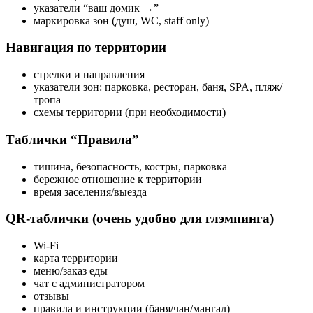
указатели “ваш домик →”
маркировка зон (душ, WC, staff only)
Навигация по территории
стрелки и направления
указатели зон: парковка, ресторан, баня, SPA, пляж/
тропа
схемы территории (при необходимости)
Таблички “Правила”
тишина, безопасность, костры, парковка
бережное отношение к территории
время заселения/выезда
QR-таблички (очень удобно для глэмпинга)
Wi-Fi
карта территории
меню/заказ еды
чат с администратором
отзывы
правила и инструкции (баня/чан/мангал)