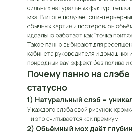
сильных натуральных фактур: тёплог
мха. В итоге получается интерьерны
обычных картин и постеров: он объё
идеально работает как “точка притя
Такое панно выбирают для ресепшена
кабинета руководителя и домашних и
природный вау-эффект без полива и 
Почему панно на слэбе
статусно
1) Натуральный слэб = уника
У каждого слэба свой рисунок, кромк
- и это считывается как премиум.
2) Объёмный мох даёт глуби