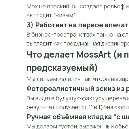
Мох не плоский: он создаёт рельеф и
выглядит “живым”.
3) Работает на первое впеча
В бизнес-пространствах панно на с
выглядит как продуманная дизайнерск
Что делает MossArt (и 
предсказуемый)
Мы делаем изделия так, чтобы вы зар
Фотореалистичный эскиз из 
Вы видите будущую фактуру дерева 
результат получается “1 в 1”, без сюр
Ручная объёмная кладка “с ш
Мы делаем густой, выраженный объё