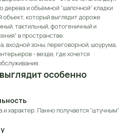
о дерева и объёмной “шапочной” кладки
й объект, который выглядит дороже
мный, тактильный, фотогеничный и
жения” в пространстве.
, входной зоны, переговорной, шоурума,
нтерьеров - везде, где хочется
обслуживания.
 выглядит особенно
льность
а и характер. Панно получается “штучным”
ну