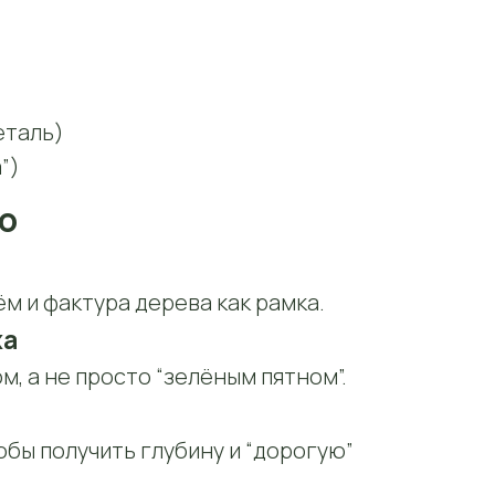
еталь)
”)
о
м и фактура дерева как рамка.
ха
, а не просто “зелёным пятном”.
обы получить глубину и “дорогую”