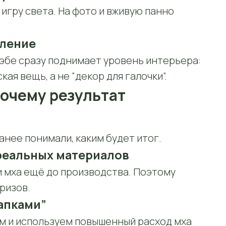
 игру света. На фото и вживую панно
тление
лэбе сразу поднимает уровень интерьера:
ая вещь, а не “декор для галочки”.
почему результат
анее понимали, каким будет итог.
реальных материалов
и мха ещё до производства. Поэтому
призов.
апками”
м и используем повышенный расход мха