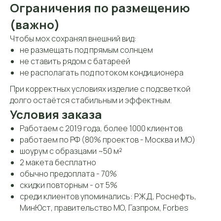
Ограничения по размещению
Часы работы:
(важно)
Пн-Пт: 10:00-19:00
Шоу-рум работает по
Чтобы мох сохранял внешний вид:
Сб: 12:00-17:00
предварительной
записи
не размещать под прямым солнцем
не ставить рядом с батареей
не располагать под потоком кондиционера
При корректных условиях изделие с подсветкой
долго остаётся стабильным и эффектным.
Условия заказа
Работаем с 2019 года, более 1000 клиентов
работаем по РФ (80% проектов - Москва и МО)
шоурум с образцами ~50 м²
2 макета бесплатно
О компании
Каталог
Услуги
Примеры
обычно предоплата - 70%
скидки повторным - от 5%
среди клиентов упоминались: РЖД, Роснефть,
МинЮст, правительство МО, Газпром, Forbes