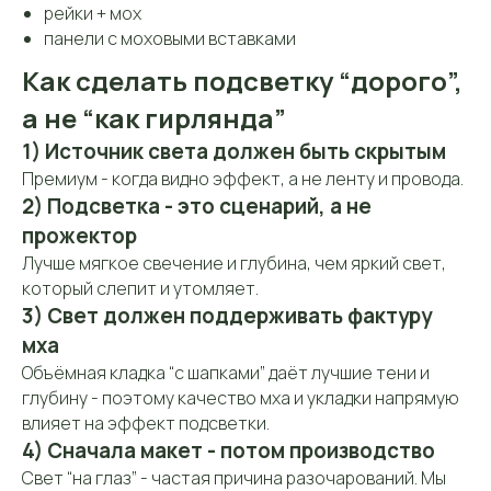
рейки + мох
панели с моховыми вставками
Как сделать подсветку “дорого”,
а не “как гирлянда”
1) Источник света должен быть скрытым
Премиум - когда видно эффект, а не ленту и провода.
2) Подсветка - это сценарий, а не
прожектор
Лучше мягкое свечение и глубина, чем яркий свет,
который слепит и утомляет.
3) Свет должен поддерживать фактуру
мха
Объёмная кладка “с шапками” даёт лучшие тени и
глубину - поэтому качество мха и укладки напрямую
влияет на эффект подсветки.
4) Сначала макет - потом производство
Свет “на глаз” - частая причина разочарований. Мы