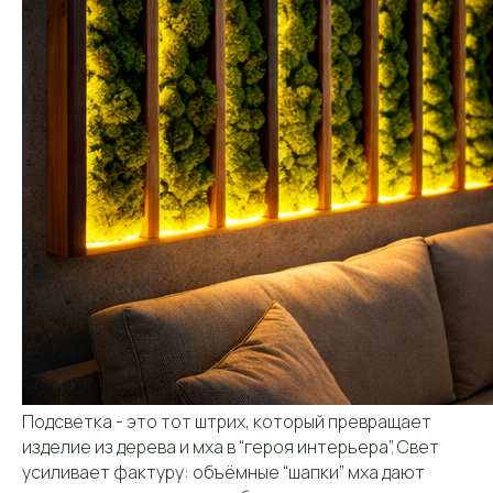
Подсветка - это тот штрих, который превращает
изделие из дерева и мха в “героя интерьера”. Свет
усиливает фактуру: объёмные “шапки” мха дают