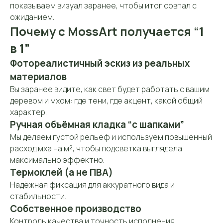
показываем визуал заранее, чтобы итог совпал с
ожиданием.
Почему с MossArt получается “1
в 1”
Фотореалистичный эскиз из реальных
материалов
Вы заранее видите, как свет будет работать с вашим
деревом и мхом: где тени, где акцент, какой общий
характер.
Ручная объёмная кладка “с шапками”
Мы делаем густой рельеф и используем повышенный
расход мха на м², чтобы подсветка выглядела
максимально эффектно.
Термоклей (а не ПВА)
Надёжная фиксация для аккуратного вида и
стабильности.
Контакты
Собственное производство
Контактная
информация
Контроль качества и точность исполнения.