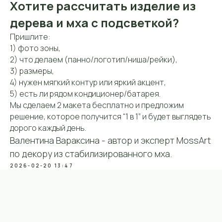
Хотите рассчитать изделие из
дерева и мха с подсветкой?
Пришлите:
1) фото зоны,
2) что делаем (панно/логотип/ниша/рейки),
ИП Вараксина Валентина
Владимировна
3) размеры,
ОГРНИП 319508100031803
4) нужен мягкий контур или яркий акцент,
ИНН 434585388811
5) есть ли рядом кондиционер/батарея.
Мы сделаем 2 макета бесплатно и предложим
Политика конфиденциальности
решение, которое получится “1 в 1” и будет выглядеть
Согласие на обработку данных
дорого каждый день.
Политика cookie-файлов
Валентина Вараксина - автор и эксперт MossArt
© MOSSART 2018-2025
по декору из стабилизированного мха.
Собрать свою картину
2026-02-20 13:47