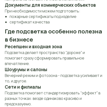
Документы для коммерческих объектов
При необходимости можем подготовить:
Телефон:
пожарные сертификаты под изделие
+7 (906) 083-26-41
сертификат качества
Где подсветка особенно полезна
Заказать звонок
в бизнесе
Ресепшен и входная зона
Подсветка делает пространство “дороже” и
E-mail:
помогает сразу сформировать правильное
mossart888@gmail.com
впечатление.
Адрес:
Шоурумы и салоны
127422, Москва, м. «Дмитровская», ул.
Вечерний режим и фотозона - подсветка усиливает и
Тимирязевская, д. 13 (вход со двора,
то, и другое.
2-й этаж)
Сети и филиалы
Подсветка помогает стандартизировать “эффект” в
Мессенджеры:
разных точках: везде одинаково красиво и
предсказуемо.