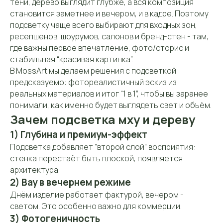
тени, дерево выглядит глубже, а вся композиция
становится заметнее и вечером, и в кадре. Поэтому
подсветку чаще всего выбирают для входных зон,
ресепшенов, шоурумов, салонов и бренд-стен - там,
где важны первое впечатление, фото/сторис и
стабильная “красивая картинка”.
В MossArt мы делаем решения с подсветкой
предсказуемо: фотореалистичный эскиз из
реальных материалов и итог “1 в 1”, чтобы вы заранее
понимали, как именно будет выглядеть свет и объём.
Зачем подсветка мху и дереву
1) Глубина и премиум-эффект
Подсветка добавляет “второй слой” восприятия:
стенка перестаёт быть плоской, появляется
архитектура.
2) Вау в вечернем режиме
Днём изделие работает фактурой, вечером -
светом. Это особенно важно для коммерции.
3) Фотогеничность