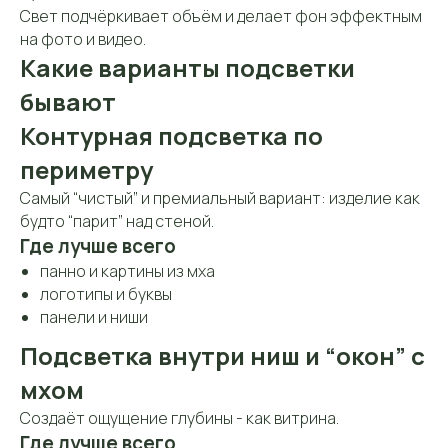
Свет подчёркивает объём и делает фон эффектным
на фото и видео.
Какие варианты подсветки
бывают
Контурная подсветка по
периметру
Самый “чистый” и премиальный вариант: изделие как
будто “парит” над стеной.
Где лучше всего
панно и картины из мха
логотипы и буквы
панели и ниши
Подсветка внутри ниш и “окон” с
мхом
Создаёт ощущение глубины - как витрина.
Где лучше всего