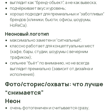
выглядит как “бренд-объект”, а не как вывеска;
подчёркивает вкус и уровень;
хорошо подходит для премиальных и “заботливых”
брендов (клиники, бьюти, офисы, шоурумы,
HoReCa).
Неоновый логотип
максимально заметен и “сигнальный”;
классно работает для концептуальных мест
(кафе, бары, студии, шоурумы с вечерним
трафиком);
сильнее “бьёт” по вниманию, но не всегда
выглядит премиально (зависит от дизайна и
исполнения).
Фото/сторис/охваты: что лучше
“снимается”
Неон
очень фотогеничен и считывается сразу;