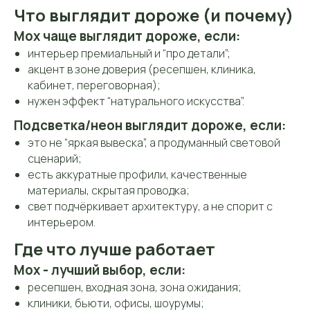
Что выглядит дороже (и почему)
Мох чаще выглядит дороже, если:
интерьер премиальный и “про детали”;
акцент в зоне доверия (ресепшен, клиника,
кабинет, переговорная);
нужен эффект “натурального искусства”.
Контакты
Подсветка/неон выглядит дороже, если:
Контактная
информация
это не “яркая вывеска”, а продуманный световой
сценарий;
есть аккуратные профили, качественные
Телефон:
материалы, скрытая проводка;
+7 (906) 083-26-41
свет подчёркивает архитектуру, а не спорит с
интерьером.
Заказать звонок
Где что лучше работает
Мох - лучший выбор, если:
ресепшен, входная зона, зона ожидания;
клиники, бьюти, офисы, шоурумы;
E-mail: