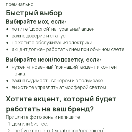
премиально.
Быстрый выбор
Выбирайте мох, если:
хотите “дорогой” натуральный акцент;
О компании
Каталог
Услуги
Примеры
важно доверие и статус;
не хотите обслуживания электрики;
акцент должен работать днём при обычном свете.
Выбирайте неон/подсветку, если:
нужен мгновенный “кричащий” акцент и контент-
точка;
важна видимость вечером и в полумраке;
вы хотите управлять атмосферой светом.
ИП Вараксина Валентина
Хотите акцент, который будет
Владимировна
работать на ваш бренд?
ОГРНИП 319508100031803
ИНН 434585388811
Пришлите фото зоны и напишите:
Политика конфиденциальности
дом или бизнес,
где будет акцент (вход/касса/ресепшен),
Согласие на обработку данных