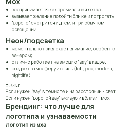
Мох
воспринимается как премиальная деталь;
вызывает желание подойти ближе и потрогать;
“дорого” смотрится и днём, и при обычном
освещении.
Неон/подсветка
моментально привлекает внимание, особенно
вечером;
отлично работает на эмоцию “вау” в кадре;
создаёт атмосферу и стиль (loft, pop, modern,
nightlife).
Вывод:
Если нужен “вау” в темноте и на расстоянии - свет.
Если нужен “дорогой вау” вживую и вблизи - мох.
Брендинг: что лучше для
логотипа и узнаваемости
Логотип из мха