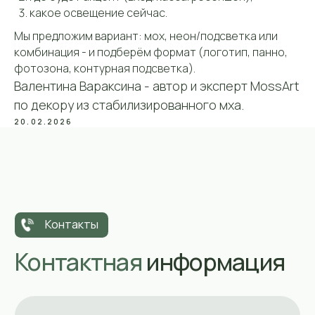
какое освещение сейчас.
Политика cookie-файлов
© MOSSART 2018-2025
Мы предложим вариант: мох, неон/подсветка или
комбинация - и подберём формат (логотип, панно,
Собрать свою картину
фотозона, контурная подсветка).
Валентина Вараксина - автор и эксперт MossArt
по декору из стабилизированного мха.
20.02.2026