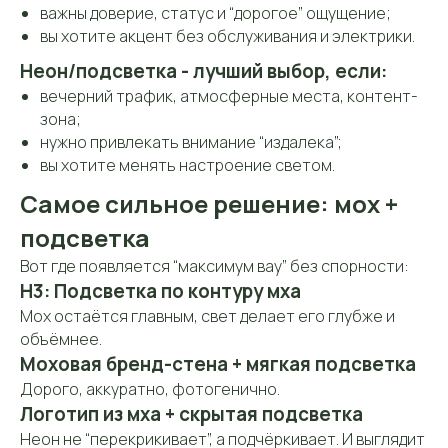
важны доверие, статус и “дорогое” ощущение;
mossart888@gmail.com
вы хотите акцент без обслуживания и электрики.
Адрес:
127422, Москва, м. «Дмитровская», ул.
Неон/подсветка - лучший выбор, если:
Тимирязевская, д. 13 (вход со двора,
вечерний трафик, атмосферные места, контент-
2-й этаж)
зона;
нужно привлекать внимание “издалека”;
Мессенджеры:
вы хотите менять настроение светом.
Самое сильное решение: мох +
подсветка
Часы работы:
Вот где появляется “максимум вау” без спорности:
Пн-Пт: 10:00-19:00
Шоу-рум работает по
Сб: 12:00-17:00
предварительной
H3: Подсветка по контуру мха
записи
Мох остаётся главным, свет делает его глубже и
объёмнее.
Моховая бренд-стена + мягкая подсветка
Дорого, аккуратно, фотогенично.
Логотип из мха + скрытая подсветка
Неон не “перекрикивает”, а подчёркивает. И выглядит