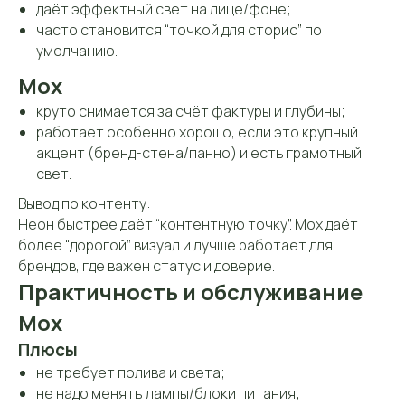
даёт эффектный свет на лице/фоне;
часто становится “точкой для сторис” по
умолчанию.
Мох
круто снимается за счёт фактуры и глубины;
работает особенно хорошо, если это крупный
акцент (бренд-стена/панно) и есть грамотный
свет.
Вывод по контенту:
Неон быстрее даёт “контентную точку”. Мох даёт
более “дорогой” визуал и лучше работает для
брендов, где важен статус и доверие.
Практичность и обслуживание
Мох
Плюсы
не требует полива и света;
не надо менять лампы/блоки питания;